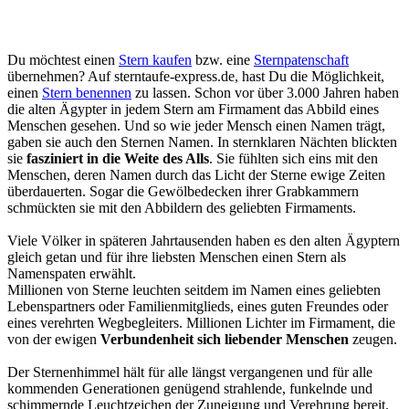
D
u möchtest einen
Stern kaufen
bzw. eine
Sternpatenschaft
übernehmen? Auf sterntaufe-express.de, hast Du die Möglichkeit,
einen
Stern benennen
zu lassen. Schon vor über 3.000 Jahren haben
die alten Ägypter in jedem Stern am Firmament das Abbild eines
Menschen gesehen. Und so wie jeder Mensch einen Namen trägt,
gaben sie auch den Sternen Namen. In sternklaren Nächten blickten
sie
fasziniert in die Weite des Alls
. Sie fühlten sich eins mit den
Menschen, deren Namen durch das Licht der Sterne ewige Zeiten
überdauerten. Sogar die Gewölbedecken ihrer Grabkammern
schmückten sie mit den Abbildern des geliebten Firmaments.
Viele Völker in späteren Jahrtausenden haben es den alten Ägyptern
gleich getan und für ihre liebsten Menschen einen Stern als
Namenspaten erwählt.
Millionen von Sterne leuchten seitdem im Namen eines geliebten
Lebenspartners oder Familienmitglieds, eines guten Freundes oder
eines verehrten Wegbegleiters. Millionen Lichter im Firmament, die
von der ewigen
Verbundenheit sich liebender Menschen
zeugen.
Der Sternenhimmel hält für alle längst vergangenen und für alle
kommenden Generationen genügend strahlende, funkelnde und
schimmernde Leuchtzeichen der Zuneigung und Verehrung bereit.