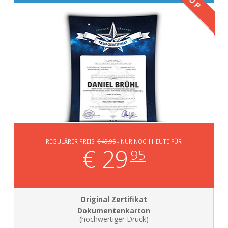
TOP
REGULÄRER PREIS:
€ 49,95
- NUR NOCH HEUTE FÜR
€ 29
95
Dokumentenkarton
(hochwertiger Druck)