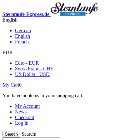
Sterntaufe-Express.de
English
German
English
French
EUR
Euro - EUR
Swiss Franc - CHF
US Dollar - USD
My Cart
0
You have no items in your shopping cart.
My Account
News
Checkout
Log In
Search:
Search