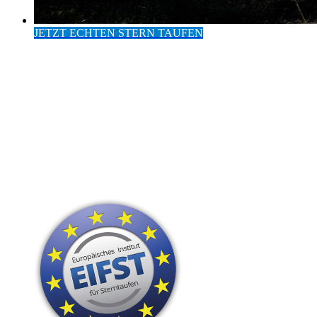
JETZT ECHTEN STERN TAUFEN
Eintrag im Europäischen
Institut für Sterntaufen
24 Stunden Versand
Hohe Kunden-Zufriedenheit
Persönliche Widmung
nur sichtbare Sterne
Das perfekte Geschenk