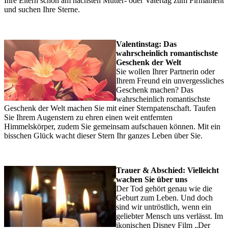
Ihre Eltern schon am nächsten Mutter- oder Vatertag zum Firmament
und suchen Ihre Sterne.
Valentinstag: Das
wahrscheinlich romantischste
Geschenk der Welt
Sie wollen Ihrer Partnerin oder
Ihrem Freund ein unvergessliches
Geschenk machen? Das
wahrscheinlich romantischste
Geschenk der Welt machen Sie mit einer Sternpatenschaft. Taufen
Sie Ihrem Augenstern zu ehren einen weit entfernten
Himmelskörper, zudem Sie gemeinsam aufschauen können. Mit ein
bisschen Glück wacht dieser Stern Ihr ganzes Leben über Sie.
Trauer & Abschied: Vielleicht
wachen Sie über uns
Der Tod gehört genau wie die
Geburt zum Leben. Und doch
sind wir untröstlich, wenn ein
geliebter Mensch uns verlässt. Im
ikonischen Disney Film „Der