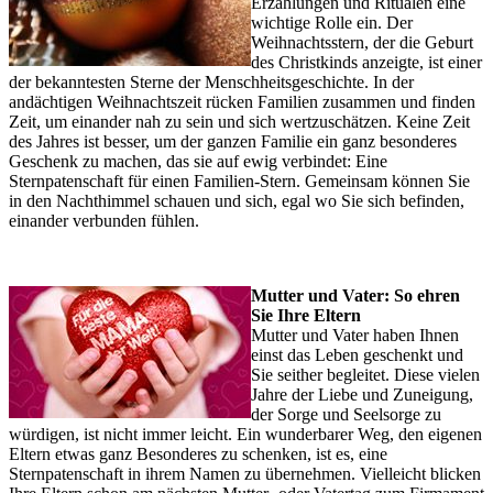
Erzählungen und Ritualen eine
wichtige Rolle ein. Der
Weihnachtsstern, der die Geburt
des Christkinds anzeigte, ist einer
der bekanntesten Sterne der Menschheitsgeschichte. In der
andächtigen Weihnachtszeit rücken Familien zusammen und finden
Zeit, um einander nah zu sein und sich wertzuschätzen. Keine Zeit
des Jahres ist besser, um der ganzen Familie ein ganz besonderes
Geschenk zu machen, das sie auf ewig verbindet: Eine
Sternpatenschaft für einen Familien-Stern. Gemeinsam können Sie
in den Nachthimmel schauen und sich, egal wo Sie sich befinden,
einander verbunden fühlen.
Mutter und Vater: So ehren
Sie Ihre Eltern
Mutter und Vater haben Ihnen
einst das Leben geschenkt und
Sie seither begleitet. Diese vielen
Jahre der Liebe und Zuneigung,
der Sorge und Seelsorge zu
würdigen, ist nicht immer leicht. Ein wunderbarer Weg, den eigenen
Eltern etwas ganz Besonderes zu schenken, ist es, eine
Sternpatenschaft in ihrem Namen zu übernehmen. Vielleicht blicken