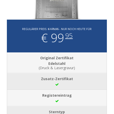
REGULÄRER PREIS:
€ 179,95
- NUR NOCH HEUTE FÜR
€ 99
95
Edelstahl
(Druck & Lasergravur)