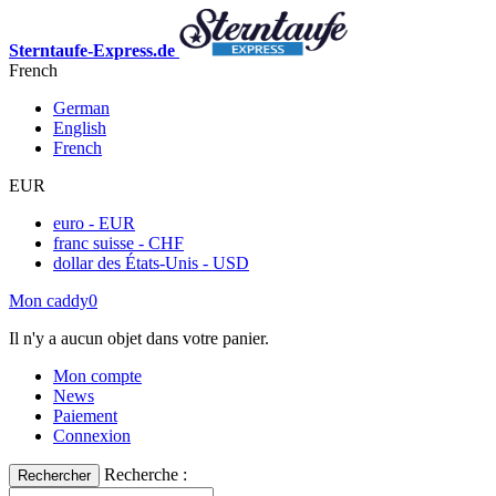
Sterntaufe-Express.de
French
German
English
French
EUR
euro - EUR
franc suisse - CHF
dollar des États-Unis - USD
Mon caddy
0
Il n'y a aucun objet dans votre panier.
Mon compte
News
Paiement
Connexion
Recherche :
Rechercher