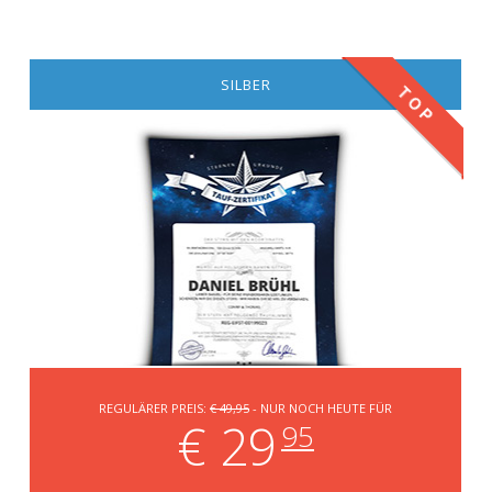
SILBER
TOP
REGULÄRER PREIS:
€ 49,95
- NUR NOCH HEUTE FÜR
€ 29
95