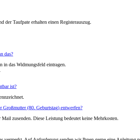
nd der Taufpate erhalten einen Registerauszug.
an das?
n in das Widmungsfeld eintragen.
.
tbar ist?
ennzeichnet.
r Großmutter (80. Geburtstag) entwerfen?
 Mail zusenden. Diese Leistung bedeutet keine Mehrkosten.
ns vermerkt. Auf Anforderung senden wir Ihnen gerne eine Anleitung 