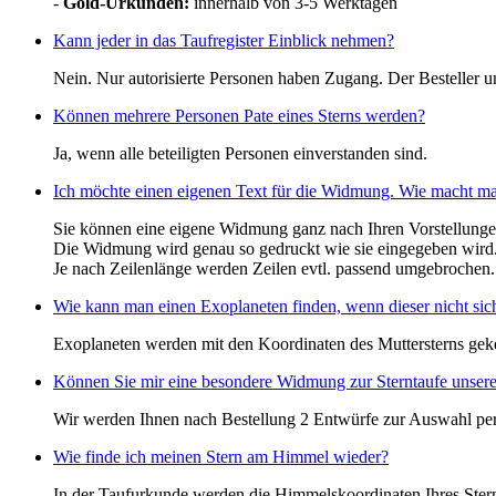
-
Gold-Urkunden:
innerhalb von 3-5 Werktagen
Kann jeder in das Taufregister Einblick nehmen?
Nein. Nur autorisierte Personen haben Zugang. Der Besteller u
Können mehrere Personen Pate eines Sterns werden?
Ja, wenn alle beteiligten Personen einverstanden sind.
Ich möchte einen eigenen Text für die Widmung. Wie macht m
Sie können eine eigene Widmung ganz nach Ihren Vorstellunge
Die Widmung wird genau so gedruckt wie sie eingegeben wird
Je nach Zeilenlänge werden Zeilen evtl. passend umgebrochen.
Wie kann man einen Exoplaneten finden, wenn dieser nicht sich
Exoplaneten werden mit den Koordinaten des Muttersterns gek
Können Sie mir eine besondere Widmung zur Sterntaufe unsere
Wir werden Ihnen nach Bestellung 2 Entwürfe zur Auswahl per
Wie finde ich meinen Stern am Himmel wieder?
In der Taufurkunde werden die Himmelskoordinaten Ihres Ster