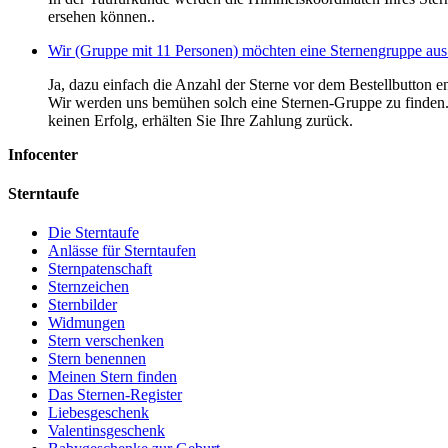
ersehen können..
Wir (Gruppe mit 11 Personen) möchten eine Sternengruppe aus 
Ja, dazu einfach die Anzahl der Sterne vor dem Bestellbutton 
Wir werden uns bemühen solch eine Sternen-Gruppe zu finden. W
keinen Erfolg, erhälten Sie Ihre Zahlung zurück.
Infocenter
Sterntaufe
Die Sterntaufe
Anlässe für Sterntaufen
Sternpatenschaft
Sternzeichen
Sternbilder
Widmungen
Stern verschenken
Stern benennen
Meinen Stern finden
Das Sternen-Register
Liebesgeschenk
Valentinsgeschenk