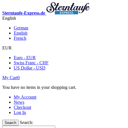
Sterntaufe-Express.de
English
German
English
French
EUR
Euro - EUR
Swiss Franc - CHF
US Dollar - USD
My Cart
0
You have no items in your shopping cart.
My Account
News
Checkout
Log In
Search:
Search