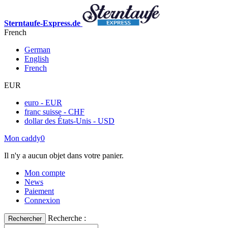
Sterntaufe-Express.de
French
German
English
French
EUR
euro - EUR
franc suisse - CHF
dollar des États-Unis - USD
Mon caddy
0
Il n'y a aucun objet dans votre panier.
Mon compte
News
Paiement
Connexion
Recherche :
Rechercher