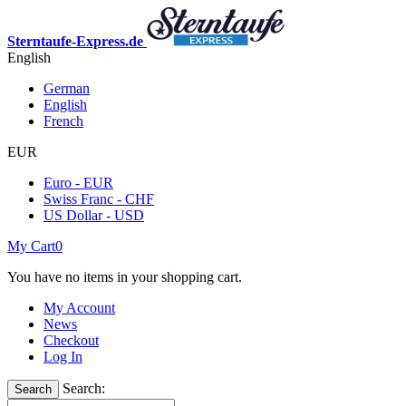
Sterntaufe-Express.de
English
German
English
French
EUR
Euro - EUR
Swiss Franc - CHF
US Dollar - USD
My Cart
0
You have no items in your shopping cart.
My Account
News
Checkout
Log In
Search:
Search