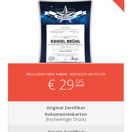
REGULÄRER PREIS:
€ 49,95
- NUR NOCH HEUTE FÜR
€ 29
95
Dokumentenkarton
(hochwertiger Druck)