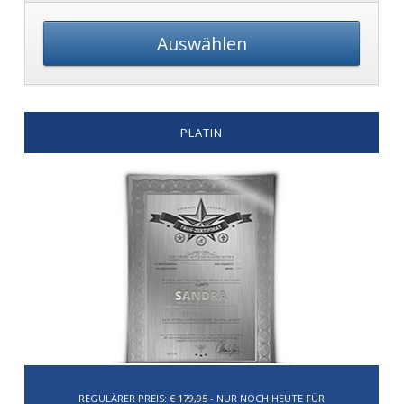
Auswählen
PLATIN
REGULÄRER PREIS:
€ 179,95
- NUR NOCH HEUTE FÜR