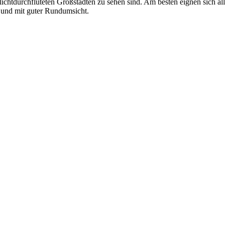
ichtdurchfluteten Großstädten zu sehen sind. Am besten eignen sich al
t und mit guter Rundumsicht.