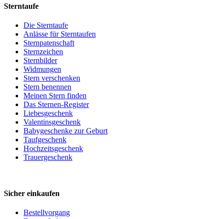
Sterntaufe
Die Sterntaufe
Anlässe für Sterntaufen
Sternpatenschaft
Sternzeichen
Sternbilder
Widmungen
Stern verschenken
Stern benennen
Meinen Stern finden
Das Sternen-Register
Liebesgeschenk
Valentinsgeschenk
Babygeschenke zur Geburt
Taufgeschenk
Hochzeitsgeschenk
Trauergeschenk
Sicher einkaufen
Bestellvorgang