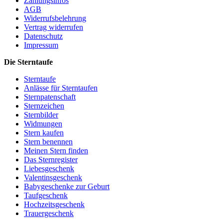
Zahlungsinfos
AGB
Widerrufsbelehrung
Vertrag widerrufen
Datenschutz
Impressum
Die Sterntaufe
Sterntaufe
Anlässe für Sterntaufen
Sternpatenschaft
Sternzeichen
Sternbilder
Widmungen
Stern kaufen
Stern benennen
Meinen Stern finden
Das Sternregister
Liebesgeschenk
Valentinsgeschenk
Babygeschenke zur Geburt
Taufgeschenk
Hochzeitsgeschenk
Trauergeschenk