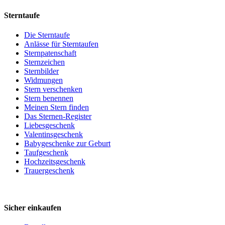
Sterntaufe
Die Sterntaufe
Anlässe für Sterntaufen
Sternpatenschaft
Sternzeichen
Sternbilder
Widmungen
Stern verschenken
Stern benennen
Meinen Stern finden
Das Sternen-Register
Liebesgeschenk
Valentinsgeschenk
Babygeschenke zur Geburt
Taufgeschenk
Hochzeitsgeschenk
Trauergeschenk
Sicher einkaufen