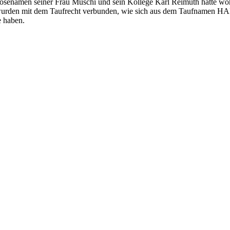
osenamen seiner Frau Muschi und sein Kollege Karl Reimuth hatte wohl
de wurden mit dem Taufrecht verbunden, wie sich aus dem Taufnamen
e haben.