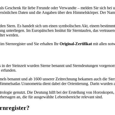
 als Geschenk für liebe Freunde oder Verwandte – melden Sie sich bei u
 persönlichen Daten und die Angaben über den Himmelskörper. Der Nam
uf den Stern. Es handelt sich um einen symbolischen Akt, einem bestimm
 unterliegen. Im Europäischen Institut für Sterntaufen, das vertrauens
ltet werden.
im Sternregister und Sie erhalten Ihr
Original-Zertifikat
mit allen not
ts in der Steinzeit wurden Sterne benannt und Sterndeutungen vorgenom
 erfunden.
mmels benannt und ab 1600 unserer Zeitrechnung bekamen auch die Ste
immelsatlas Uranometria dient dabei der Orientierung. Darin wurden a
trologie genutzt. Die Deutung hilft bei der Erstellung von Horoskopen
rhersagen an, die für ausgewählte Lebensbereiche relevant sind.
rnregister?