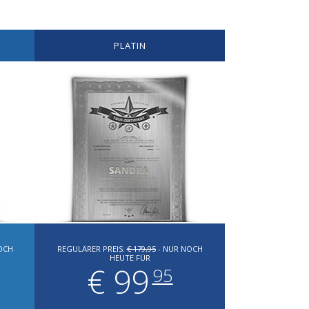
PLATIN
OCH
REGULÄRER PREIS:
€ 179,95
- NUR NOCH
HEUTE FÜR
€ 99
95