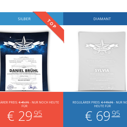
SILBER
DIAMANT
TOP
ÄRER PREIS:
€ 49,95
- NUR NOCH HEUTE
REGULÄRER PREIS:
€ 119,95
- NUR N
FÜR
HEUTE FÜR
€ 29
€ 69
95
95