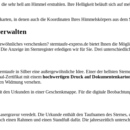
, die sehr hell am Himmel erstrahlen. Ihre Helligkeit beläuft sich auf m
ernkarten, in denen auch die Koordinaten Ihres Himmelskörpers aus dem S
verwalten
wöhnliches verschenken? sterntaufe-express.de bietet Ihnen die Möglic
. Die Anzeige im Sternregister erledigen wir für Sie. Drei unterschiedli
terntaufe in Silber eine außergewöhnliche Idee. Einer der hellsten S
nal-Zertifikat mit einem
hochwertigen Druck auf Dokumentenkarto
ichen Widmung versehen.
it den Urkunden in einer Geschenkmappe. Für die digitale Beobachtung
Lasergravur veredelt. Die Urkunde enthält den Taufnamen des Sternes,
ch einen Rahmen und einen Standfuß dafür. Die jahreszeitlich unterschi