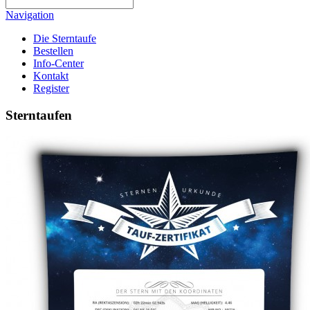
Navigation
Die Sterntaufe
Bestellen
Info-Center
Kontakt
Register
Sterntaufen