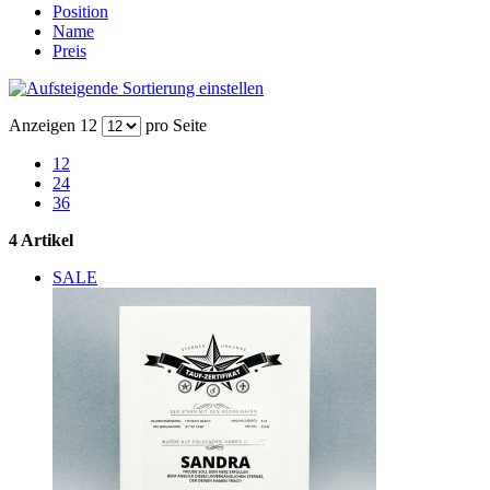
Position
Name
Preis
Anzeigen
12
pro Seite
12
24
36
4 Artikel
SALE