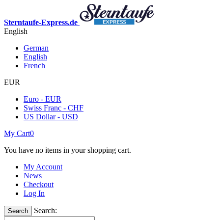
Sterntaufe-Express.de
English
German
English
French
EUR
Euro - EUR
Swiss Franc - CHF
US Dollar - USD
My Cart
0
You have no items in your shopping cart.
My Account
News
Checkout
Log In
Search:
Search