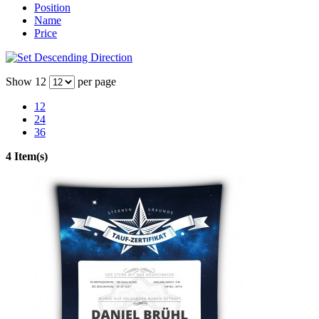
Position
Name
Price
Show
12
per page
12
24
36
4 Item(s)