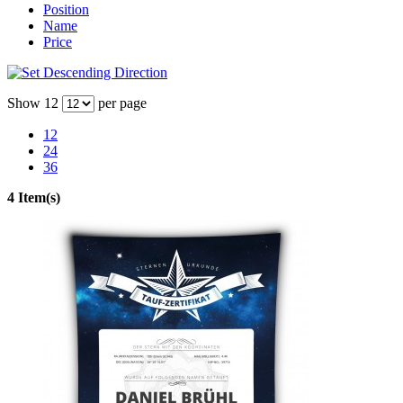
Position
Name
Price
Show
12
per page
12
24
36
4 Item(s)