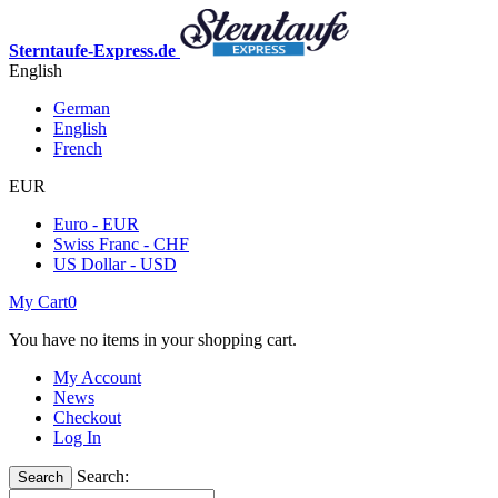
Sterntaufe-Express.de
English
German
English
French
EUR
Euro - EUR
Swiss Franc - CHF
US Dollar - USD
My Cart
0
You have no items in your shopping cart.
My Account
News
Checkout
Log In
Search:
Search