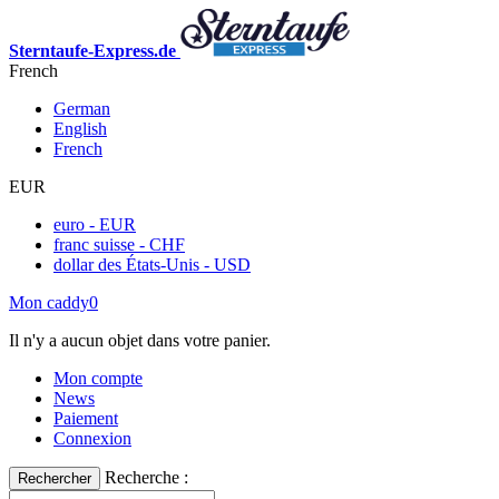
Sterntaufe-Express.de
French
German
English
French
EUR
euro - EUR
franc suisse - CHF
dollar des États-Unis - USD
Mon caddy
0
Il n'y a aucun objet dans votre panier.
Mon compte
News
Paiement
Connexion
Recherche :
Rechercher