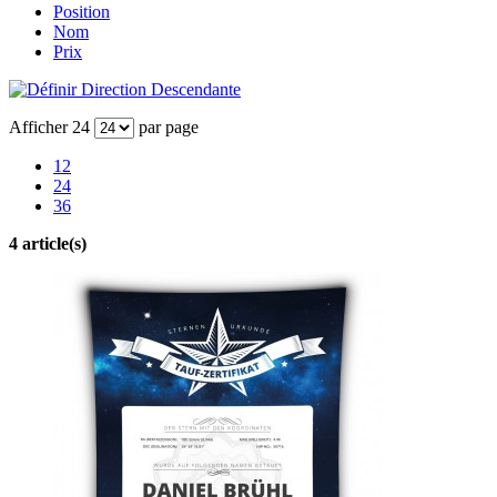
Position
Nom
Prix
Afficher
24
par page
12
24
36
4 article(s)