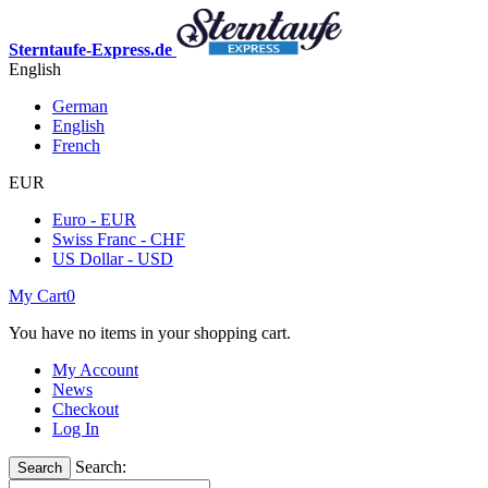
Sterntaufe-Express.de
English
German
English
French
EUR
Euro - EUR
Swiss Franc - CHF
US Dollar - USD
My Cart
0
You have no items in your shopping cart.
My Account
News
Checkout
Log In
Search:
Search