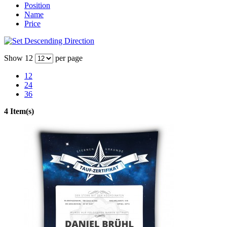
Position
Name
Price
Show
12
per page
12
24
36
4 Item(s)