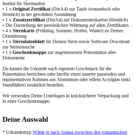
Institut für Sterntaufen
• 1 x
Original Zertifikat
(DinA4) zur Taufe (romantisch oder
förmlich) in der gewählten Ausstattung
• 1 x
Zusatzzertifikat
(DinA4) auf Dokumentenkarton (förmlich)
• Die Darstellung der persönlichen Widmung auf allen Zertifikaten
• 4 x
Sternkarte
(Frühling, Sommer, Herbst, Winter) zu Deiner
Orientierung
• 1 x
Sterndatenblatt
für Deinen Stern sowie Software Download
zur Sternensuche
• 1 x
Geschenkmappe
zur angemessenen Präsentation aller
Dokumente
Du kannst die Urkunde nach eigenem Geschmack für die
Präsentation herrichten oder hierfür einen unserer passenden und
repräsentativen Rahmen aus Aluminium oder edlem Acrylglas (inkl.
Standfüßen) zusätzlich bestellen.
Wir versenden Deine Unterlagen in knicksicherer Verpackung und
in einer Geschenkmappe.
Deine Auswahl
*
Urkundentyp
Wähle je nach Anlass zwischen den romantischen