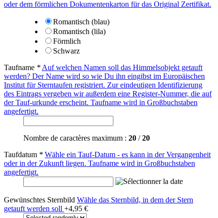
oder dem förmlichen Dokumentenkarton für das Original Zertifikat.
Romantisch (blau)
Romantisch (lila)
Förmlich
Schwarz
Taufname
*
Auf welchen Namen soll das Himmelsobjekt getauft
werden? Der Name wird so wie Du ihn eingibst im Europäischen
Institut für Sterntaufen registriert. Zur eindeutigen Identifizierung
des Eintrags vergeben wir außerdem eine Register-Nummer, die auf
der Tauf-urkunde erscheint. Taufname wird in Großbuchstaben
angefertigt.
Nombre de caractères maximum :
20
/
20
Taufdatum
*
Wähle ein Tauf-Datum - es kann in der Vergangenheit
oder in der Zukunft liegen. Taufname wird in Großbuchstaben
angefertigt.
Gewünschtes Sternbild
Wähle das Sternbild, in dem der Stern
getauft werden soll
+
4,95 €