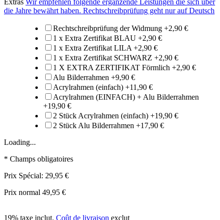
Extras
Wir empfehlen folgende ergänzende Leistungen die sich über
die Jahre bewährt haben. Rechtschreibprüfung geht nur auf Deutsch
Rechtschreibprüfung der Widmung
+
2,90 €
1 x Extra Zertifikat BLAU
+
2,90 €
1 x Extra Zertifikat LILA
+
2,90 €
1 x Extra Zertifikat SCHWARZ
+
2,90 €
1 X EXTRA ZERTIFIKAT Förmlich
+
2,90 €
Alu Bilderrahmen
+
9,90 €
Acrylrahmen (einfach)
+
11,90 €
Acrylrahmen (EINFACH) + Alu Bilderrahmen
+
19,90 €
2 Stück Acrylrahmen (einfach)
+
19,90 €
2 Stück Alu Bilderrahmen
+
17,90 €
Loading...
* Champs obligatoires
Prix Spécial:
29,95 €
Prix normal
49,95 €
19% taxe inclut
,
Coût de livraison
exclut