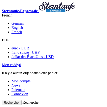
Sterntaufe-Express.de
French
German
English
French
EUR
euro - EUR
franc suisse - CHF
dollar des États-Unis - USD
Mon caddy
0
Il n'y a aucun objet dans votre panier.
Mon compte
News
Paiement
Connexion
Recherche :
Rechercher