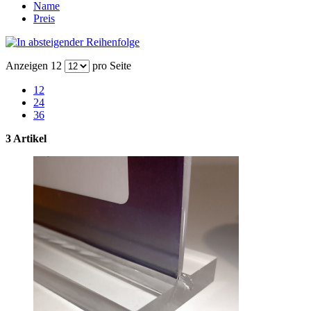
Name
Preis
Anzeigen
12
pro Seite
12
24
36
3 Artikel