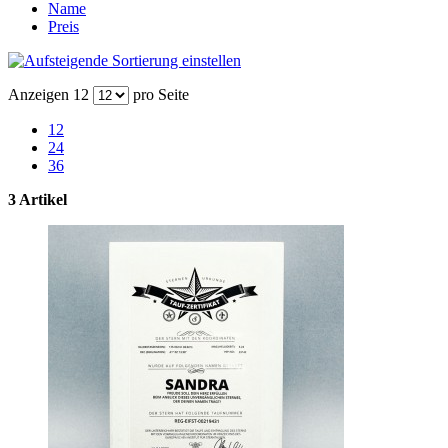
Name
Preis
Anzeigen
12
pro Seite
12
24
36
3 Artikel