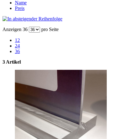
Name
Preis
Anzeigen
36
pro Seite
12
24
36
3 Artikel