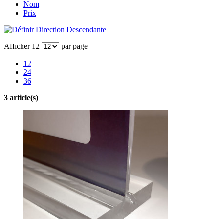
Nom
Prix
Afficher
12
par page
12
24
36
3 article(s)