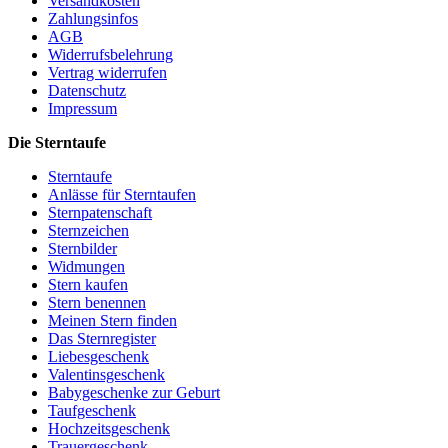
Versandkosten
Zahlungsinfos
AGB
Widerrufsbelehrung
Vertrag widerrufen
Datenschutz
Impressum
Die Sterntaufe
Sterntaufe
Anlässe für Sterntaufen
Sternpatenschaft
Sternzeichen
Sternbilder
Widmungen
Stern kaufen
Stern benennen
Meinen Stern finden
Das Sternregister
Liebesgeschenk
Valentinsgeschenk
Babygeschenke zur Geburt
Taufgeschenk
Hochzeitsgeschenk
Trauergeschenk