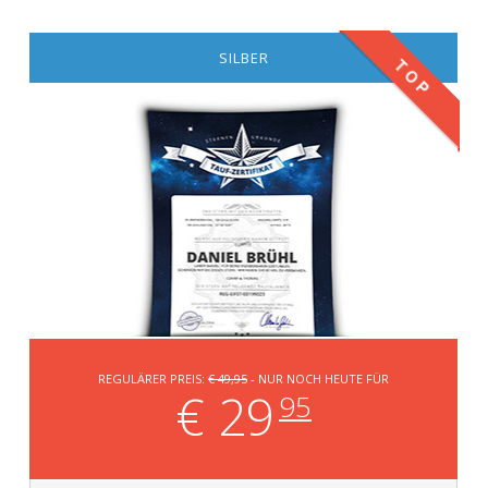
SILBER
TOP
REGULÄRER PREIS:
€ 49,95
- NUR NOCH HEUTE FÜR
€ 29
95