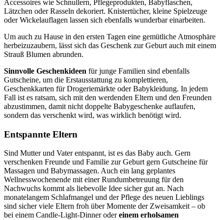
Accessoires wie Schnullern, Pflegeprodukten, Babyflaschen,
Lätzchen oder Rasseln dekoriert. Knistertücher, kleine Spielzeuge
oder Wickelauflagen lassen sich ebenfalls wunderbar einarbeiten.
Um auch zu Hause in den ersten Tagen eine gemütliche Atmosphäre
herbeizuzaubern, lässt sich das Geschenk zur Geburt auch mit einem
Strauß Blumen abrunden.
Sinnvolle Geschenkideen
für junge Familien sind ebenfalls
Gutscheine, um die Erstausstattung zu komplettieren,
Geschenkkarten für Drogeriemärkte oder Babykleidung. In jedem
Fall ist es ratsam, sich mit den werdenden Eltern und den Freunden
abzustimmen, damit nicht doppelte Babygeschenke auflaufen,
sondern das verschenkt wird, was wirklich benötigt wird.
Entspannte Eltern
Sind Mutter und Vater entspannt, ist es das Baby auch. Gern
verschenken Freunde und Familie zur Geburt gern Gutscheine für
Massagen und Babymassagen. Auch ein lang geplantes
Wellnesswochenende mit einer Rundumbetreuung für den
Nachwuchs kommt als liebevolle Idee sicher gut an. Nach
monatelangem Schlafmangel und der Pflege des neuen Lieblings
sind sicher viele Eltern froh über Momente der Zweisamkeit – ob
bei einem Candle-Light-Dinner oder
einem erholsamen