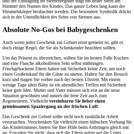
und der Eintragung im Sternenregister trägt ein heller Stern am
Himmel den Namen des Kindes. Das ganze Leben lang kann der
Himmelskörper beobachtet werden. Die besondere Symbolik drückt
sich in der Unendlichkeit des Seins von Sternen aus.
Absolute No-Gos bei Babygeschenken
Auch wenn jedes Geschenk zur Geburt ernst gemeint ist, gibt es
doch einige Regel, die Sie als Schenkender beachten sollten.
Um das Präsent zu überreichen, sollten Sie im besten Falle Kuchen
und eine Flasche alkoholfreien Sekt selbst mitbringen.
Frischgebackene Eltern haben mit Sicherheit keine Zeit, um noch
einen Großeinkauf für die Gäste zu starten. Halten Sie den Besuch
kurz und fragen Sie vorher nach der besten Uhrzeit. Mit einem
wenige Tage alten Baby ist ein abendliches Treffen mit Sicherheit
keine gute Idee. Mutter und Vater müssen sich erst an die neue
Situation gewöhnen und nutzen die freie Zeit auch zum
Regenerieren. Vielleicht
vereinbaren Sie lieber einen
gemeinsamen Spaziergang an der frischen Luft
.
Das Geschenk zur Geburt sollte nicht noch zusätzliche Arbeit
verursachen. Verschenken Sie vielleicht einen hübschen Vorhang für
das Kinderzimmer, bieten Sie Ihre Hilfe beim Anbringen gleich mit
an. Erwarten Sie nicht, dass sich die Eltern sofort auf die Leiter