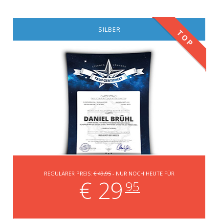
SILBER
TOP
REGULÄRER PREIS:
€ 49,95
- NUR NOCH HEUTE FÜR
€ 29
95