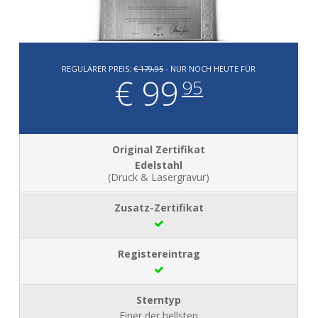
REGULÄRER PREIS:
€ 179,95
- NUR NOCH HEUTE FÜR
€ 99
95
Edelstahl
(Druck & Lasergravur)
Einer der hellsten