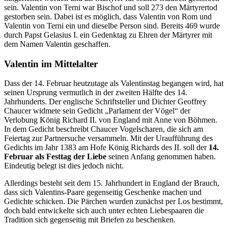
sein. Valentin von Terni war Bischof und soll 273 den Märtyrertod
gestorben sein. Dabei ist es möglich, dass Valentin von Rom und
Valentin von Terni ein und dieselbe Person sind. Bereits 469 wurde
durch Papst Gelasius I. ein Gedenktag zu Ehren der Märtyrer mit
dem Namen Valentin geschaffen.
Valentin im Mittelalter
Dass der 14. Februar heutzutage als Valentinstag begangen wird, hat
seinen Ursprung vermutlich in der zweiten Hälfte des 14.
Jahrhunderts. Der englische Schriftsteller und Dichter Geoffrey
Chaucer widmete sein Gedicht „Parlament der Vögel“ der
Verlobung König Richard II. von England mit Anne von Böhmen.
In dem Gedicht beschreibt Chaucer Vogelscharen, die sich am
Feiertag zur Partnersuche versammeln. Mit der Uraufführung des
Gedichts im Jahr 1383 am Hofe König Richards des II. soll der
14.
Februar als Festtag der Liebe
seinen Anfang genommen haben.
Eindeutig belegt ist dies jedoch nicht.
Allerdings besteht seit dem 15. Jahrhundert in England der Brauch,
dass sich Valentins-Paare gegenseitig Geschenke machen und
Gedichte schicken. Die Pärchen wurden zunächst per Los bestimmt,
doch bald entwickelte sich auch unter echten Liebespaaren die
Tradition sich gegenseitig mit Briefen zu beschenken.