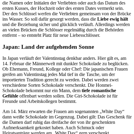
die Namen oder Initialen der Verliebten oder auch das Datum des
ersten Kusses, der Hochzeit oder des ersten Dates vermerkt sein.
Der den Schlüssel werfen die Verliebten gemeinsam von der Brücke
ins Wasser. So soll dafür gesorgt werden, dass die
Liebe ewig hält
und die Beziehung sicher und glücklich verläuft. Allerdings werden
an vielen Brücken die Schlösser regelmäßig durch die Behörden
entfernt – so entsteht Platz für neue Liebesschlösser.
Japan: Land der aufgehenden Sonne
In Japan verläuft der Valentinstag denkbar anders. Hier gilt es, am
14. Februar die Männerwelt mit dunkler Schokolade zu beglücken.
Ob Ehemann, Freund, Kollege oder Chef: Die japanischen Frauen
greifen am Valentinstag jedes Mal tief in die Tasche, um der
importierten Tradition gerecht zu werden. Dabei werden zwei
verschiedene Sorten Schokolade verschenkt. Die Honmei-
Schokolade bekommt nur ein Mann, dem
tiefe romantische
Gefühle
offenbart werden sollen. Die Giri-Schokolade ist für
Freunde und Arbeitskollegen bestimmt.
Am 14. März erwarten die Frauen am sogenannten „White Day“
dann weiße Schokolade im Gegenzug. Dabei gilt: Das Geschenk für
die Damen darf ruhig das dreifache der von ihr geschenkten
Aufmerksamkeit gekostet haben. Auch Schmuck oder
Heiratsanträge werden am „White Day“ gern verschenkt.