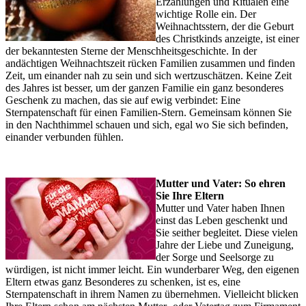
Erzählungen und Ritualen eine
wichtige Rolle ein. Der
Weihnachtsstern, der die Geburt
des Christkinds anzeigte, ist einer
der bekanntesten Sterne der Menschheitsgeschichte. In der
andächtigen Weihnachtszeit rücken Familien zusammen und finden
Zeit, um einander nah zu sein und sich wertzuschätzen. Keine Zeit
des Jahres ist besser, um der ganzen Familie ein ganz besonderes
Geschenk zu machen, das sie auf ewig verbindet: Eine
Sternpatenschaft für einen Familien-Stern. Gemeinsam können Sie
in den Nachthimmel schauen und sich, egal wo Sie sich befinden,
einander verbunden fühlen.
Mutter und Vater: So ehren
Sie Ihre Eltern
Mutter und Vater haben Ihnen
einst das Leben geschenkt und
Sie seither begleitet. Diese vielen
Jahre der Liebe und Zuneigung,
der Sorge und Seelsorge zu
würdigen, ist nicht immer leicht. Ein wunderbarer Weg, den eigenen
Eltern etwas ganz Besonderes zu schenken, ist es, eine
Sternpatenschaft in ihrem Namen zu übernehmen. Vielleicht blicken