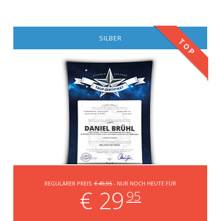
SILBER
TOP
REGULÄRER PREIS:
€ 49,95
- NUR NOCH HEUTE FÜR
€ 29
95