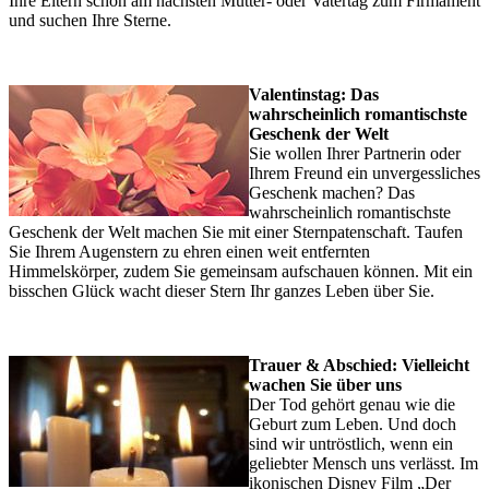
Ihre Eltern schon am nächsten Mutter- oder Vatertag zum Firmament
und suchen Ihre Sterne.
Valentinstag: Das
wahrscheinlich romantischste
Geschenk der Welt
Sie wollen Ihrer Partnerin oder
Ihrem Freund ein unvergessliches
Geschenk machen? Das
wahrscheinlich romantischste
Geschenk der Welt machen Sie mit einer Sternpatenschaft. Taufen
Sie Ihrem Augenstern zu ehren einen weit entfernten
Himmelskörper, zudem Sie gemeinsam aufschauen können. Mit ein
bisschen Glück wacht dieser Stern Ihr ganzes Leben über Sie.
Trauer & Abschied: Vielleicht
wachen Sie über uns
Der Tod gehört genau wie die
Geburt zum Leben. Und doch
sind wir untröstlich, wenn ein
geliebter Mensch uns verlässt. Im
ikonischen Disney Film „Der