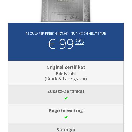
REGULÄRER PREIS:
€ 179,95
- NUR NOCH HEUTE FÜR
€ 99
95
Edelstahl
(Druck & Lasergravur)