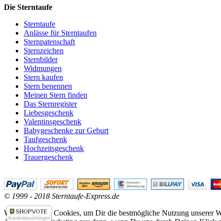
Die Sterntaufe
Sterntaufe
Anlässe für Sterntaufen
Sternpatenschaft
Sternzeichen
Sternbilder
Widmungen
Stern kaufen
Stern benennen
Meinen Stern finden
Das Sternregister
Liebesgeschenk
Valentinsgeschenk
Babygeschenke zur Geburt
Taufgeschenk
Hochzeitsgeschenk
Trauergeschenk
© 1999 - 2018 Sterntaufe-Express.de
Wir verwenden Cookies, um Dir die bestmögliche Nutzung unserer We
Kundenbewertungen