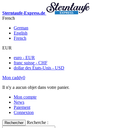
Sterntaufe-Express.de
French
German
English
French
EUR
euro - EUR
franc suisse - CHF
dollar des États-Unis - USD
Mon caddy
0
Il n'y a aucun objet dans votre panier.
Mon compte
News
Paiement
Connexion
Recherche :
Rechercher