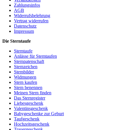
Zahlungsinfos
AGB
Widerrufsbelehrung
Vertrag widerrufen
Datenschutz
Impressum
Die Sterntaufe
Sterntaufe
Anlässe für Sterntaufen
Sternpatenschaft
Sternzeichen
Sternbilder
Widmungen
Stern kaufen
Stern benennen
Meinen Stern finden
Das Sternregister
Liebesgeschenk
Valentinsgeschenk
Babygeschenke zur Geburt
Taufgeschenk
Hochzeitsgeschenk
Trauergeschenk