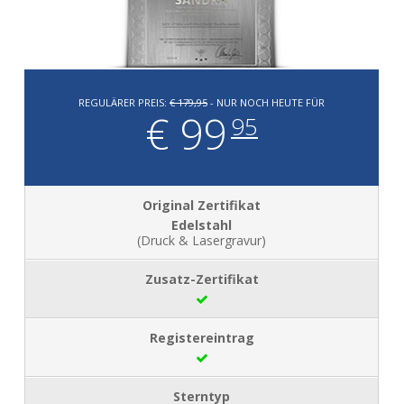
REGULÄRER PREIS:
€ 179,95
- NUR NOCH HEUTE FÜR
€ 99
95
Edelstahl
(Druck & Lasergravur)