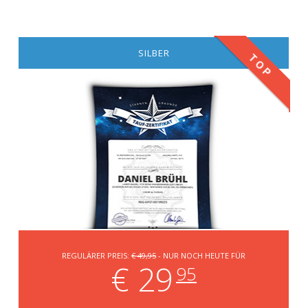
SILBER
TOP
REGULÄRER PREIS:
€ 49,95
- NUR NOCH HEUTE FÜR
€ 29
95