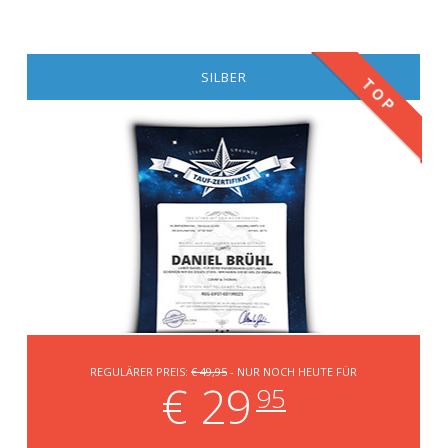
SILBER
TOP
REGULÄRER PREIS:
€ 49,95
- NUR NOCH HEUTE FÜR
€ 29
95