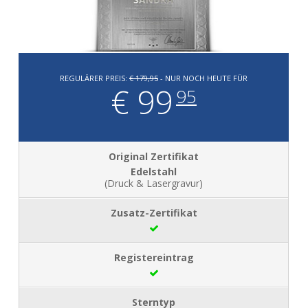
REGULÄRER PREIS:
€ 179,95
- NUR NOCH HEUTE FÜR
€ 99
95
Edelstahl
(Druck & Lasergravur)