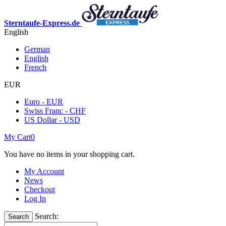
Sterntaufe-Express.de
English
German
English
French
EUR
Euro - EUR
Swiss Franc - CHF
US Dollar - USD
My Cart
0
You have no items in your shopping cart.
My Account
News
Checkout
Log In
Search:
Search