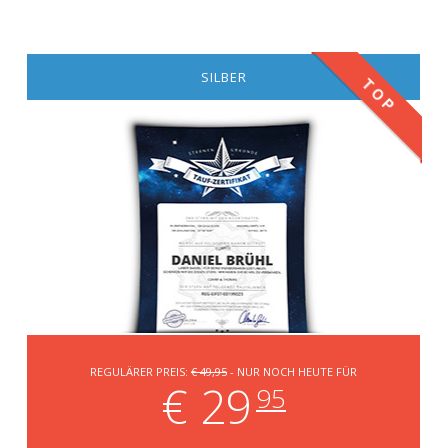
SILBER
TOP
REGULÄRER PREIS:
€ 49,95
- NUR NOCH HEUTE FÜR
€ 29
95