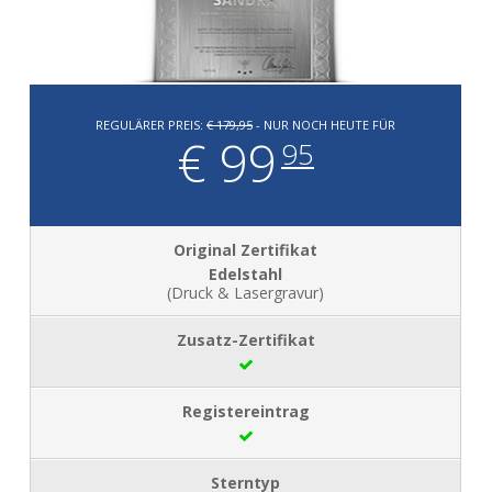
REGULÄRER PREIS:
€ 179,95
- NUR NOCH HEUTE FÜR
€ 99
95
Edelstahl
(Druck & Lasergravur)