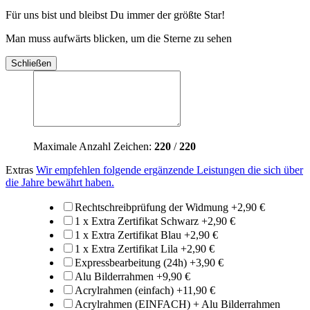
Für uns bist und bleibst Du immer der größte Star!
Man muss aufwärts blicken, um die Sterne zu sehen
Schließen
Maximale Anzahl Zeichen:
220
/
220
Extras
Wir empfehlen folgende ergänzende Leistungen die sich über
die Jahre bewährt haben.
Rechtschreibprüfung der Widmung
+
2,90 €
1 x Extra Zertifikat Schwarz
+
2,90 €
1 x Extra Zertifikat Blau
+
2,90 €
1 x Extra Zertifikat Lila
+
2,90 €
Expressbearbeitung (24h)
+
3,90 €
Alu Bilderrahmen
+
9,90 €
Acrylrahmen (einfach)
+
11,90 €
Acrylrahmen (EINFACH) + Alu Bilderrahmen