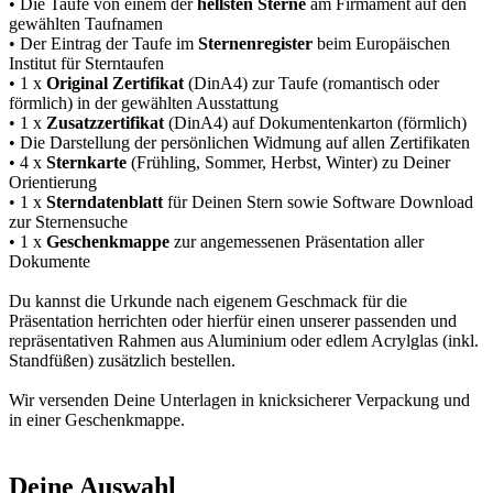
• Die Taufe von einem der
hellsten Sterne
am Firmament auf den
gewählten Taufnamen
• Der Eintrag der Taufe im
Sternenregister
beim Europäischen
Institut für Sterntaufen
• 1 x
Original Zertifikat
(DinA4) zur Taufe (romantisch oder
förmlich) in der gewählten Ausstattung
• 1 x
Zusatzzertifikat
(DinA4) auf Dokumentenkarton (förmlich)
• Die Darstellung der persönlichen Widmung auf allen Zertifikaten
• 4 x
Sternkarte
(Frühling, Sommer, Herbst, Winter) zu Deiner
Orientierung
• 1 x
Sterndatenblatt
für Deinen Stern sowie Software Download
zur Sternensuche
• 1 x
Geschenkmappe
zur angemessenen Präsentation aller
Dokumente
Du kannst die Urkunde nach eigenem Geschmack für die
Präsentation herrichten oder hierfür einen unserer passenden und
repräsentativen Rahmen aus Aluminium oder edlem Acrylglas (inkl.
Standfüßen) zusätzlich bestellen.
Wir versenden Deine Unterlagen in knicksicherer Verpackung und
in einer Geschenkmappe.
Deine Auswahl