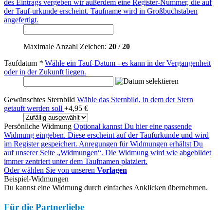
des Eintrags vergeben wir außerdem eine Register-Nummer, die auf
der Tauf-urkunde erscheint. Taufname wird in Großbuchstaben
angefertigt.
Maximale Anzahl Zeichen:
20
/
20
Taufdatum
*
Wähle ein Tauf-Datum - es kann in der Vergangenheit
oder in der Zukunft liegen.
Gewünschtes Sternbild
Wähle das Sternbild, in dem der Stern
getauft werden soll
+
4,95 €
Persönliche Widmung
Optional kannst Du hier eine passende
Widmung eingeben. Diese erscheint auf der Taufurkunde und wird
im Register gespeichert. Anregungen für Widmungen erhältst Du
auf unserer Seite „Widmungen“. Die Widmung wird wie abgebildet
immer zentriert unter dem Taufnamen platziert.
Oder wählen Sie von unseren
Vorlagen
Beispiel-Widmungen
Du kannst eine Widmung durch einfaches Anklicken übernehmen.
Für die Partnerliebe