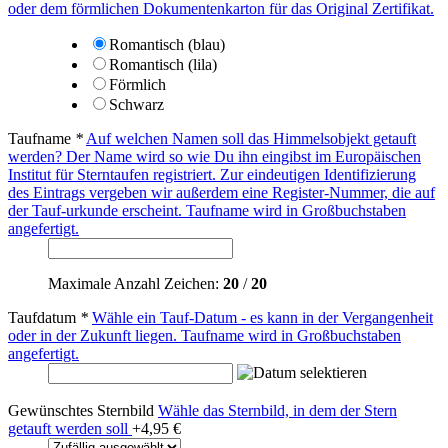
oder dem förmlichen Dokumentenkarton für das Original Zertifikat.
Romantisch (blau)
Romantisch (lila)
Förmlich
Schwarz
Taufname
*
Auf welchen Namen soll das Himmelsobjekt getauft
werden? Der Name wird so wie Du ihn eingibst im Europäischen
Institut für Sterntaufen registriert. Zur eindeutigen Identifizierung
des Eintrags vergeben wir außerdem eine Register-Nummer, die auf
der Tauf-urkunde erscheint. Taufname wird in Großbuchstaben
angefertigt.
Maximale Anzahl Zeichen:
20
/
20
Taufdatum
*
Wähle ein Tauf-Datum - es kann in der Vergangenheit
oder in der Zukunft liegen. Taufname wird in Großbuchstaben
angefertigt.
Gewünschtes Sternbild
Wähle das Sternbild, in dem der Stern
getauft werden soll
+
4,95 €