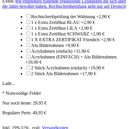
Extras
Wir empfehlen folgende ergänzende Leistungen die sich über
die Jahre bewährt haben. Rechtschreibprüfung geht nur auf Deutsch
Rechtschreibprüfung der Widmung
+
2,90 €
1 x Extra Zertifikat BLAU
+
2,90 €
1 x Extra Zertifikat LILA
+
2,90 €
1 x Extra Zertifikat SCHWARZ
+
2,90 €
1 X EXTRA ZERTIFIKAT Förmlich
+
2,90 €
Alu Bilderrahmen
+
9,90 €
Acrylrahmen (einfach)
+
11,90 €
Acrylrahmen (EINFACH) + Alu Bilderrahmen
+
19,90 €
2 Stück Acrylrahmen (einfach)
+
19,90 €
2 Stück Alu Bilderrahmen
+
17,90 €
Lade...
* Notwendige Felder
Nur noch heute:
29,95 €
Regulärer Preis:
49,95 €
Inkl. 19% USt.
,
zzgl.
Versandkosten