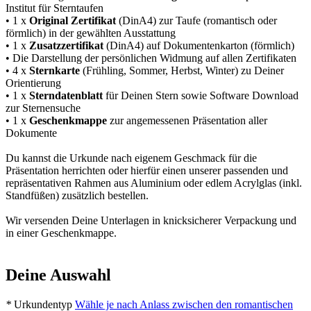
Institut für Sterntaufen
• 1 x
Original Zertifikat
(DinA4) zur Taufe (romantisch oder
förmlich) in der gewählten Ausstattung
• 1 x
Zusatzzertifikat
(DinA4) auf Dokumentenkarton (förmlich)
• Die Darstellung der persönlichen Widmung auf allen Zertifikaten
• 4 x
Sternkarte
(Frühling, Sommer, Herbst, Winter) zu Deiner
Orientierung
• 1 x
Sterndatenblatt
für Deinen Stern sowie Software Download
zur Sternensuche
• 1 x
Geschenkmappe
zur angemessenen Präsentation aller
Dokumente
Du kannst die Urkunde nach eigenem Geschmack für die
Präsentation herrichten oder hierfür einen unserer passenden und
repräsentativen Rahmen aus Aluminium oder edlem Acrylglas (inkl.
Standfüßen) zusätzlich bestellen.
Wir versenden Deine Unterlagen in knicksicherer Verpackung und
in einer Geschenkmappe.
Deine Auswahl
*
Urkundentyp
Wähle je nach Anlass zwischen den romantischen