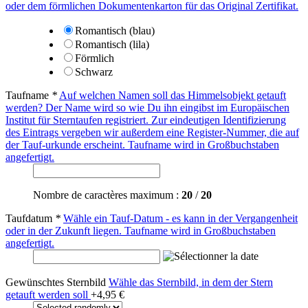
oder dem förmlichen Dokumentenkarton für das Original Zertifikat.
Romantisch (blau)
Romantisch (lila)
Förmlich
Schwarz
Taufname
*
Auf welchen Namen soll das Himmelsobjekt getauft
werden? Der Name wird so wie Du ihn eingibst im Europäischen
Institut für Sterntaufen registriert. Zur eindeutigen Identifizierung
des Eintrags vergeben wir außerdem eine Register-Nummer, die auf
der Tauf-urkunde erscheint. Taufname wird in Großbuchstaben
angefertigt.
Nombre de caractères maximum :
20
/
20
Taufdatum
*
Wähle ein Tauf-Datum - es kann in der Vergangenheit
oder in der Zukunft liegen. Taufname wird in Großbuchstaben
angefertigt.
Gewünschtes Sternbild
Wähle das Sternbild, in dem der Stern
getauft werden soll
+
4,95 €