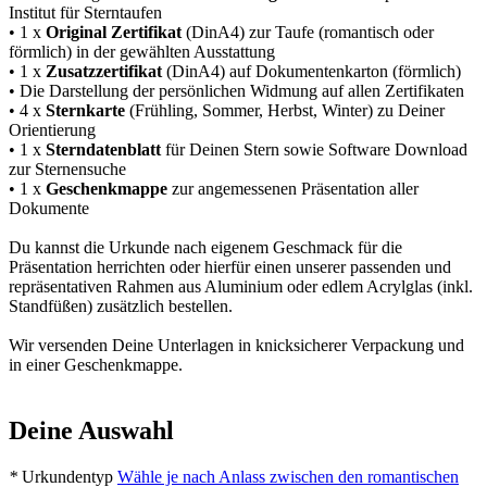
Institut für Sterntaufen
• 1 x
Original Zertifikat
(DinA4) zur Taufe (romantisch oder
förmlich) in der gewählten Ausstattung
• 1 x
Zusatzzertifikat
(DinA4) auf Dokumentenkarton (förmlich)
• Die Darstellung der persönlichen Widmung auf allen Zertifikaten
• 4 x
Sternkarte
(Frühling, Sommer, Herbst, Winter) zu Deiner
Orientierung
• 1 x
Sterndatenblatt
für Deinen Stern sowie Software Download
zur Sternensuche
• 1 x
Geschenkmappe
zur angemessenen Präsentation aller
Dokumente
Du kannst die Urkunde nach eigenem Geschmack für die
Präsentation herrichten oder hierfür einen unserer passenden und
repräsentativen Rahmen aus Aluminium oder edlem Acrylglas (inkl.
Standfüßen) zusätzlich bestellen.
Wir versenden Deine Unterlagen in knicksicherer Verpackung und
in einer Geschenkmappe.
Deine Auswahl
*
Urkundentyp
Wähle je nach Anlass zwischen den romantischen