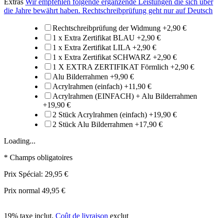
Extras
Wir empfehlen folgende ergänzende Leistungen die sich über
die Jahre bewährt haben. Rechtschreibprüfung geht nur auf Deutsch
Rechtschreibprüfung der Widmung
+
2,90 €
1 x Extra Zertifikat BLAU
+
2,90 €
1 x Extra Zertifikat LILA
+
2,90 €
1 x Extra Zertifikat SCHWARZ
+
2,90 €
1 X EXTRA ZERTIFIKAT Förmlich
+
2,90 €
Alu Bilderrahmen
+
9,90 €
Acrylrahmen (einfach)
+
11,90 €
Acrylrahmen (EINFACH) + Alu Bilderrahmen
+
19,90 €
2 Stück Acrylrahmen (einfach)
+
19,90 €
2 Stück Alu Bilderrahmen
+
17,90 €
Loading...
* Champs obligatoires
Prix Spécial:
29,95 €
Prix normal
49,95 €
19% taxe inclut
,
Coût de livraison
exclut