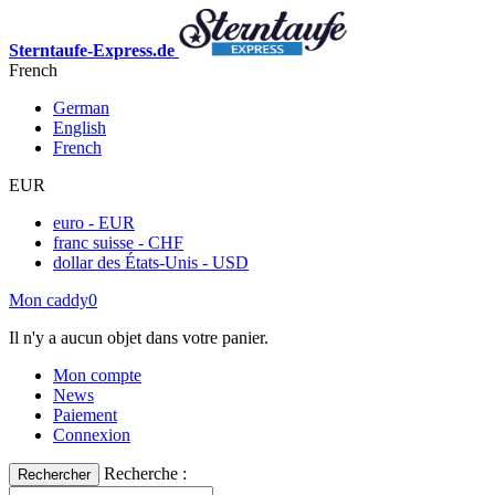
Sterntaufe-Express.de
French
German
English
French
EUR
euro - EUR
franc suisse - CHF
dollar des États-Unis - USD
Mon caddy
0
Il n'y a aucun objet dans votre panier.
Mon compte
News
Paiement
Connexion
Recherche :
Rechercher