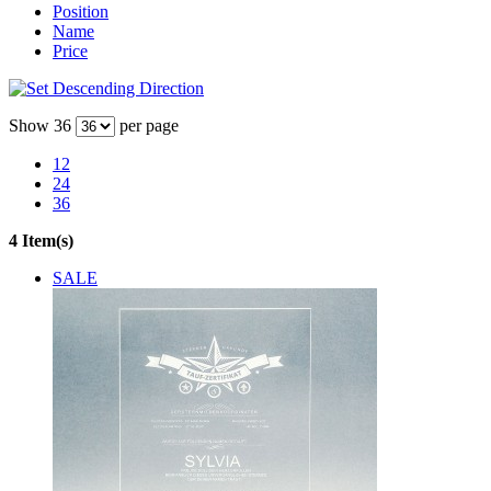
Position
Name
Price
Show
36
per page
12
24
36
4 Item(s)
SALE