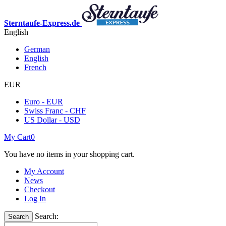
Sterntaufe-Express.de
English
German
English
French
EUR
Euro - EUR
Swiss Franc - CHF
US Dollar - USD
My Cart
0
You have no items in your shopping cart.
My Account
News
Checkout
Log In
Search:
Search