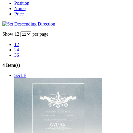
Position
Name
Price
Show
12
per page
12
24
36
4 Item(s)
SALE