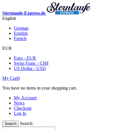
Sterntaufe-Express.de
English
German
English
French
EUR
Euro - EUR
Swiss Franc - CHF
US Dollar - USD
My Cart
0
You have no items in your shopping cart.
My Account
News
Checkout
Log In
Search:
Search