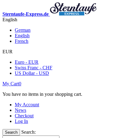
Sterntaufe-Express.de
English
German
English
French
EUR
Euro - EUR
Swiss Franc - CHF
US Dollar - USD
My Cart
0
You have no items in your shopping cart.
My Account
News
Checkout
Log In
Search:
Search