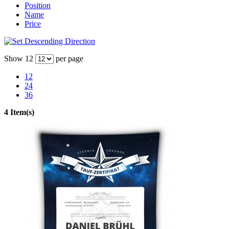
Position
Name
Price
Show
12
per page
12
24
36
4 Item(s)