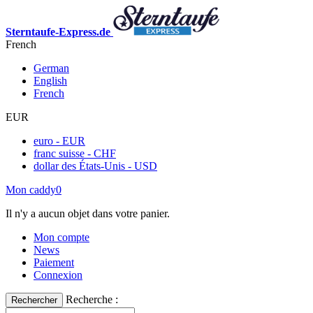
Sterntaufe-Express.de
French
German
English
French
EUR
euro - EUR
franc suisse - CHF
dollar des États-Unis - USD
Mon caddy
0
Il n'y a aucun objet dans votre panier.
Mon compte
News
Paiement
Connexion
Recherche :
Rechercher