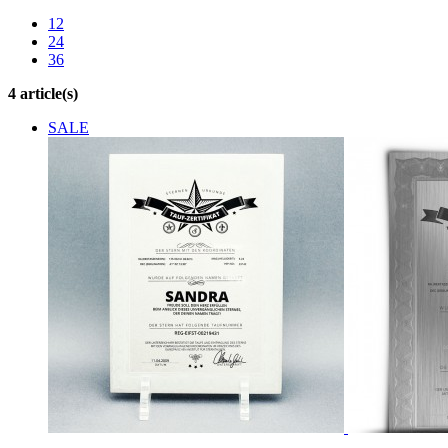
12
24
36
4 article(s)
SALE