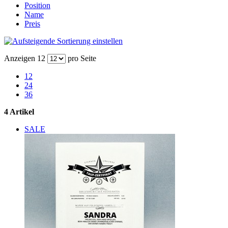
Position
Name
Preis
Anzeigen
12
pro Seite
12
24
36
4 Artikel
SALE