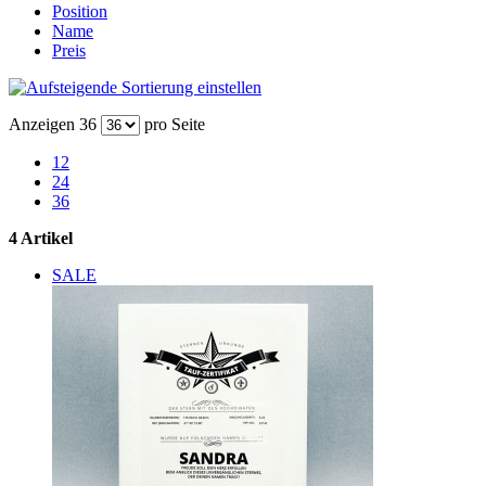
Position
Name
Preis
Anzeigen
36
pro Seite
12
24
36
4 Artikel
SALE