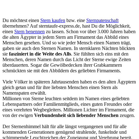
D
u möchtest einen
Stern kaufen
bzw. eine
Sternpatenschaft
übernehmen? Auf sterntaufe-express.de, hast Du die Möglichkeit,
einen
Stern benennen
zu lassen. Schon vor über 3.000 Jahren haben
die alten Ägypter in jedem Stern am Firmament das Abbild eines
Menschen gesehen. Und so wie jeder Mensch einen Namen trägt,
gaben sie auch den Sternen Namen. In sternklaren Nächten blickten
sie
fasziniert in die Weite des Alls
. Sie fühlten sich eins mit den
Menschen, deren Namen durch das Licht der Sterne ewige Zeiten
überdauerten. Sogar die Gewölbedecken ihrer Grabkammern
schmückten sie mit den Abbildern des geliebten Firmaments.
Viele Völker in späteren Jahrtausenden haben es den alten Ägyptern
gleich getan und für ihre liebsten Menschen einen Stern als
Namenspaten erwählt.
Millionen von Sterne leuchten seitdem im Namen eines geliebten
Lebenspartners oder Familienmitglieds, eines guten Freundes oder
eines verehrten Wegbegleiters. Millionen Lichter im Firmament, die
von der ewigen
Verbundenheit sich liebender Menschen
zeugen.
Der Sternenhimmel hält für alle längst vergangenen und für alle
kommenden Generationen genügend strahlende, funkelnde und
schimmernde Leuchtzeichen der Zuneigung und Verehrung bereit.