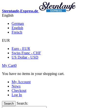
Sterntaufe-Express.de
English
German
English
French
EUR
Euro - EUR
Swiss Franc - CHF
US Dollar - USD
My Cart
0
You have no items in your shopping cart.
My Account
News
Checkout
Log In
Search:
Search