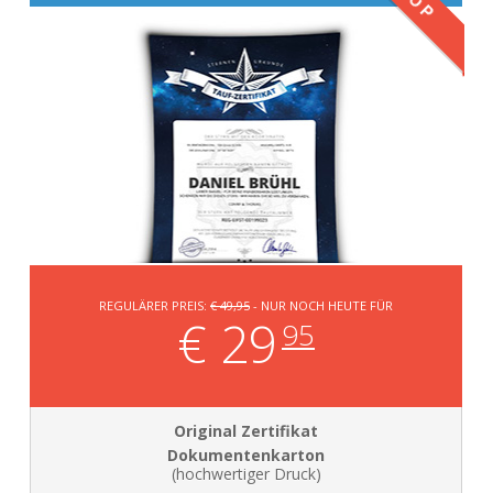
TOP
REGULÄRER PREIS:
€ 49,95
- NUR NOCH HEUTE FÜR
€ 29
95
Dokumentenkarton
(hochwertiger Druck)