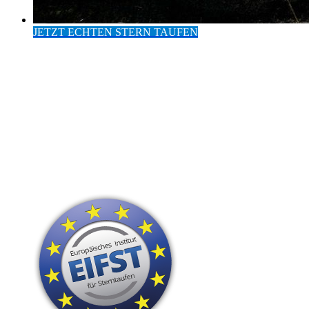
JETZT ECHTEN STERN TAUFEN
Eintrag im Europäischen
Institut für Sterntaufen
24 Stunden Versand
Hohe Kunden-Zufriedenheit
Persönliche Widmung
nur sichtbare Sterne
Das perfekte Geschenk