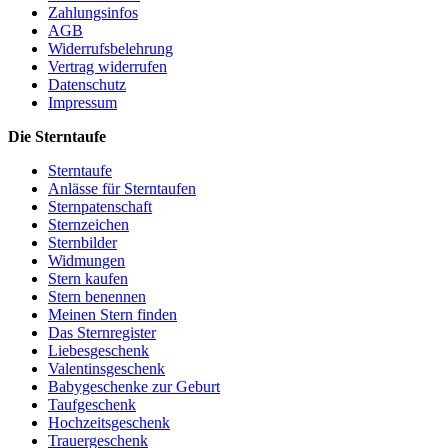
Zahlungsinfos
AGB
Widerrufsbelehrung
Vertrag widerrufen
Datenschutz
Impressum
Die Sterntaufe
Sterntaufe
Anlässe für Sterntaufen
Sternpatenschaft
Sternzeichen
Sternbilder
Widmungen
Stern kaufen
Stern benennen
Meinen Stern finden
Das Sternregister
Liebesgeschenk
Valentinsgeschenk
Babygeschenke zur Geburt
Taufgeschenk
Hochzeitsgeschenk
Trauergeschenk