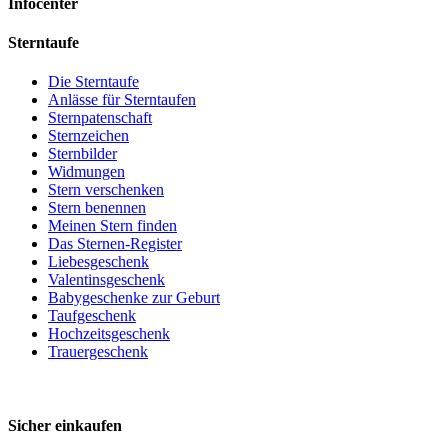
Infocenter
Sterntaufe
Die Sterntaufe
Anlässe für Sterntaufen
Sternpatenschaft
Sternzeichen
Sternbilder
Widmungen
Stern verschenken
Stern benennen
Meinen Stern finden
Das Sternen-Register
Liebesgeschenk
Valentinsgeschenk
Babygeschenke zur Geburt
Taufgeschenk
Hochzeitsgeschenk
Trauergeschenk
Sicher einkaufen