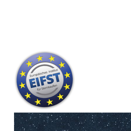
24 Stunden Versand
Hohe Kunden-Zufriedenheit
Persönliche Widmung
nur sichtbare Sterne
Das perfekte Geschenk