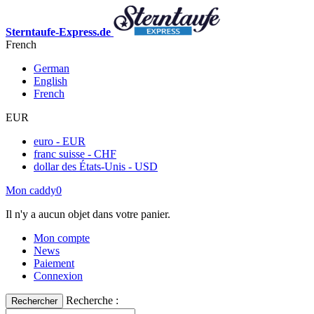
Sterntaufe-Express.de
French
German
English
French
EUR
euro - EUR
franc suisse - CHF
dollar des États-Unis - USD
Mon caddy
0
Il n'y a aucun objet dans votre panier.
Mon compte
News
Paiement
Connexion
Recherche :
Rechercher