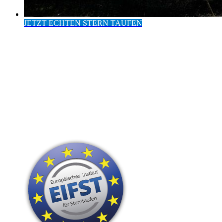
JETZT ECHTEN STERN TAUFEN
Eintrag im Europäischen
Institut für Sterntaufen
24 Stunden Versand
Hohe Kunden-Zufriedenheit
Persönliche Widmung
nur sichtbare Sterne
Das perfekte Geschenk