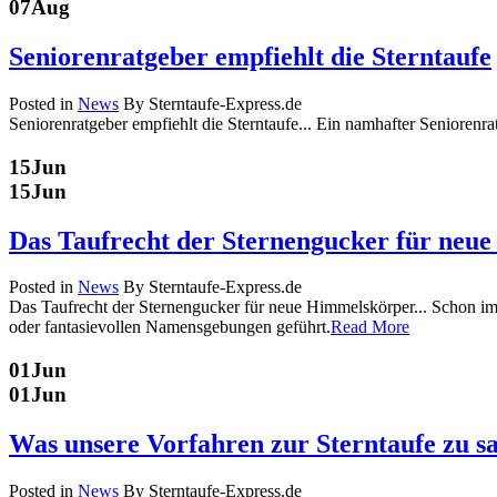
07
Aug
Seniorenratgeber empfiehlt die Sterntaufe
Posted in
News
By Sterntaufe-Express.de
Seniorenratgeber empfiehlt die Sterntaufe... Ein namhafter Seniorenra
15
Jun
15
Jun
Das Taufrecht der Sternengucker für neue
Posted in
News
By Sterntaufe-Express.de
Das Taufrecht der Sternengucker für neue Himmelskörper... Schon i
oder fantasievollen Namensgebungen geführt.
Read More
01
Jun
01
Jun
Was unsere Vorfahren zur Sterntaufe zu 
Posted in
News
By Sterntaufe-Express.de