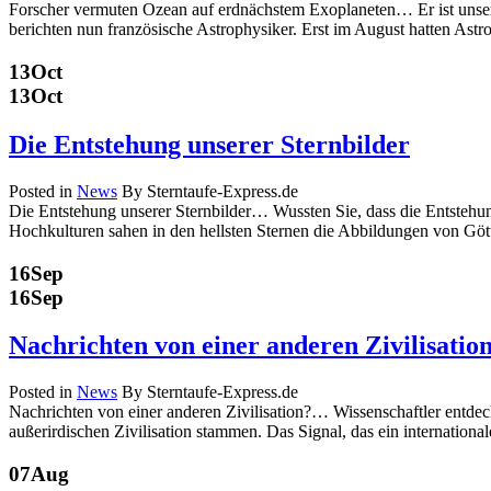
Forscher vermuten Ozean auf erdnächstem Exoplaneten… Er ist unser
berichten nun französische Astrophysiker. Erst im August hatten Ast
13
Oct
13
Oct
Die Entstehung unserer Sternbilder
Posted in
News
By Sterntaufe-Express.de
Die Entstehung unserer Sternbilder… Wussten Sie, dass die Entstehun
Hochkulturen sahen in den hellsten Sternen die Abbildungen von Göt
16
Sep
16
Sep
Nachrichten von einer anderen Zivilisati
Posted in
News
By Sterntaufe-Express.de
Nachrichten von einer anderen Zivilisation?… Wissenschaftler entdec
außerirdischen Zivilisation stammen. Das Signal, das ein internation
07
Aug