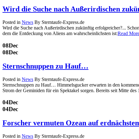
Wird die Suche nach Außerirdischen zukünf
Posted in
News
By Sterntaufe-Express.de
Wird die Suche nach Außerirdischen zukünftig erfolgreicher?... Sch
dem die Entdeckung von Aliens am wahrscheinlichsten ist:
Read Mor
08
Dec
08
Dec
Sternschnuppen zu Hauf…
Posted in
News
By Sterntaufe-Express.de
Sternschnuppen zu Hauf… Himmelsgucker erwarten in den kommende
Strom der Geminiden für ein Spektakel sorgen. Bereits seit Mitte de
04
Dec
04
Dec
Forscher vermuten Ozean auf erdnächst
Posted in
News
By Sterntaufe-Express.de