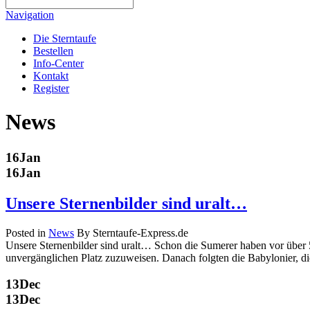
Navigation
Die Sterntaufe
Bestellen
Info-Center
Kontakt
Register
News
16
Jan
16
Jan
Unsere Sternenbilder sind uralt…
Posted in
News
By Sterntaufe-Express.de
Unsere Sternenbilder sind uralt… Schon die Sumerer haben vor über 
unvergänglichen Platz zuzuweisen. Danach folgten die Babylonier, die
13
Dec
13
Dec