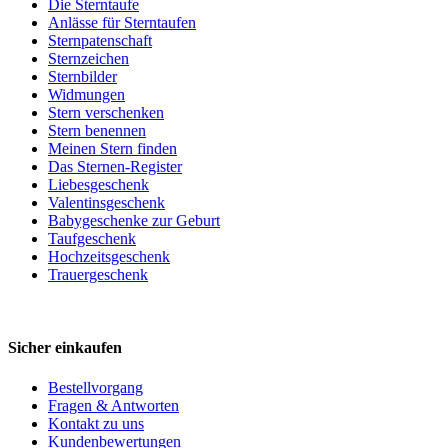
Die Sterntaufe
Anlässe für Sterntaufen
Sternpatenschaft
Sternzeichen
Sternbilder
Widmungen
Stern verschenken
Stern benennen
Meinen Stern finden
Das Sternen-Register
Liebesgeschenk
Valentinsgeschenk
Babygeschenke zur Geburt
Taufgeschenk
Hochzeitsgeschenk
Trauergeschenk
Sicher einkaufen
Bestellvorgang
Fragen & Antworten
Kontakt zu uns
Kundenbewertungen